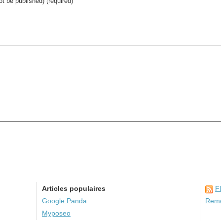
not be published) (required)
Articles populaires
F
Google Panda
Remo
Myposeo