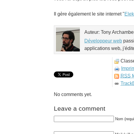
Il gère également le site internet "
Elek
Auteur: Tony Archamb
Développeur web
passi
applications web, j'édit
Class
Impri
RSS
f
Track
No comments yet.
Leave a comment
Nom (requi