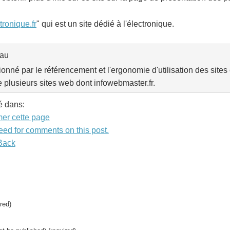
tronique.fr
" qui est un site dédié à l'électronique.
eau
onné par le référencement et l'ergonomie d'utilisation des sites 
e plusieurs sites web dont infowebmaster.fr.
é dans:
mer cette page
eed for comments on this post.
Back
red)