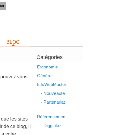
BLOG
Catégories
Ergonomie
Général
us pouvez vous
InfoWebMaster
Nouveauté
Partenariat
Référencement
 que les sites
DiggLike
 de ce blog, il
 à votre