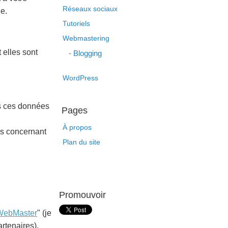
Réseaux sociaux
e.
Tutoriels
Webmastering
 elles sont
Blogging
WordPress
as ces données
Pages
À propos
us concernant
Plan du site
Promouvoir
WebMaster
" (je
artenaires).