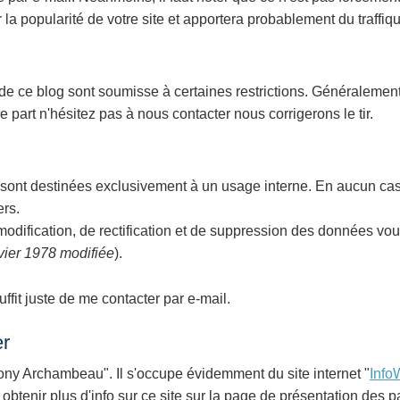
a popularité de votre site et apportera probablement du traffiqu
 de ce blog sont soumisse à certaines restrictions. Généralement
re part n'hésitez pas à nous contacter nous corrigerons le tir.
 sont destinées exclusivement à un usage interne. En aucun c
ers.
modification, de rectification et de suppression des données vo
nvier 1978 modifiée
).
ffit juste de me contacter par e-mail.
er
Tony Archambeau". Il s'occupe évidemment du site internet "
Info
z obtenir plus d'info sur ce site sur la page de présentation des p