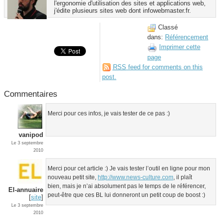
l'ergonomie d'utilisation des sites et applications web,
j'édite plusieurs sites web dont infowebmaster.fr.
Classé
dans:
Référencement
Imprimer cette
page
RSS
feed for comments on this
post.
Commentaires
Merci pour ces infos, je vais tester de ce pas :)
vanipod
Le 3 septembre
2010
Merci pour cet article :) Je vais tester l’outil en ligne pour mon
nouveau petit site,
http://www.news-culture.com
, il plaît
bien, mais je n’ai absolument pas le temps de le référencer,
El-annuaire
peut-être que ces BL lui donneront un petit coup de boost :)
[
site
]
Le 3 septembre
2010