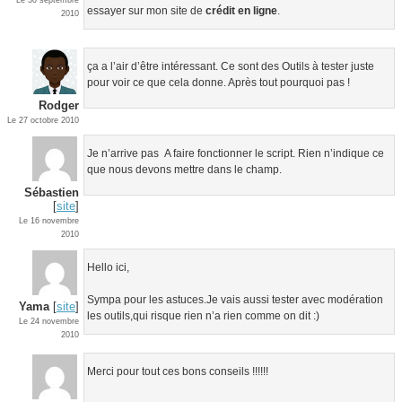
Le 30 septembre
essayer sur mon site de
crédit en ligne
.
2010
ça a l’air d’être intéressant. Ce sont des Outils à tester juste
pour voir ce que cela donne. Après tout pourquoi pas !
Rodger
Le 27 octobre 2010
Je n’arrive pas A faire fonctionner le script. Rien n’indique ce
que nous devons mettre dans le champ.
Sébastien
[
site
]
Le 16 novembre
2010
Hello ici,
Sympa pour les astuces.Je vais aussi tester avec modération
Yama
[
site
]
les outils,qui risque rien n’a rien comme on dit :)
Le 24 novembre
2010
Merci pour tout ces bons conseils !!!!!!