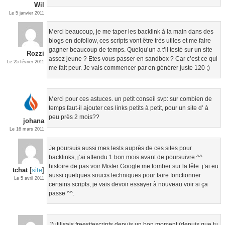
Wil
Le 5 janvier 2011
Merci beaucoup, je me taper les backlink à la main dans des
blogs en dofollow, ces scripts vont être très utiles et me faire
gagner beaucoup de temps. Quelqu’un a t’il testé sur un site
Rozzi
assez jeune ? Etes vous passer en sandbox ? Car c’est ce qui
Le 25 février 2011
me fait peur. Je vais commencer par en générer juste 120 ;)
Merci pour ces astuces. un petit conseil svp: sur combien de
temps faut-il ajouter ces links petits à petit, pour un site d’ à
peu près 2 mois??
johana
Le 16 mars 2011
Je poursuis aussi mes tests auprès de ces sites pour
backlinks, j’ai attendu 1 bon mois avant de poursuivre ^^
histoire de pas voir Mister Google me tomber sur la tête. j’ai eu
tchat
[
site
]
aussi quelques soucis techniques pour faire fonctionner
Le 5 avril 2011
certains scripts, je vais devoir essayer à nouveau voir si ça
passe ^^.
J’utilisais freesitescripts depuis un bon moment (depuis que tu