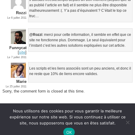
as publié l’article en fait) et il semble ne plus être disponible
malheureusement :(. Y’a pas d’équivalent ? C’était le top ce
Rozzi
truc…
Le 6 juillet 2011
@
Rozzi
: merci pour cette information, il semble en effet que ce
site ne fonctionne plus. Dommage. Le seul équivalent pour
l’instant c’est les autres solutions expliquées sur cet article.
Funnycat
[
site
]
Le 7 juillet 2011
Les scripts et les liens associés sont un peu anciens, et donc il
ne reste que 10% de liens encore valides.
Marie
Le 25 juillet 2011
Sorry, the comment form is closed at this time.
Nous utilisons des cookies pour vous garantir la meilleure
A propos
Articles populaires
Flux RSS
expérience sur notre site web. Si vous continuez à utiliser ce
Contact
Google Panda
Remonter
site, nous supposerons que vous en êtes satisfait.
Mentions légales
Myposeo
Fond Twitter
OK