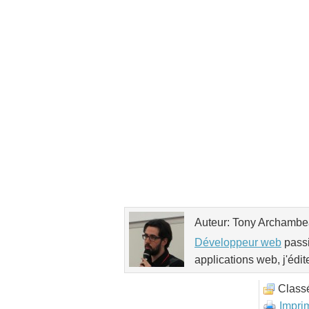
Auteur: Tony Archamb
Développeur web
passi
applications web, j'édit
Class
Impri