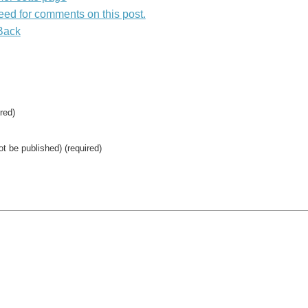
eed for comments on this post.
Back
red)
not be published) (required)