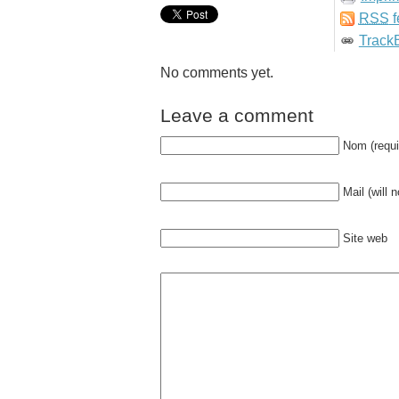
RSS
f
Track
No comments yet.
Leave a comment
Nom (requi
Mail (will 
Site web