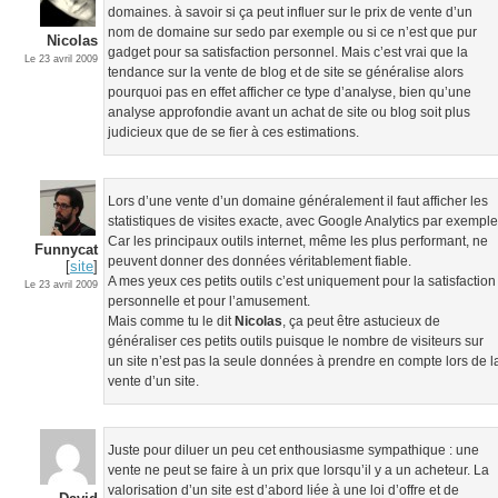
domaines. à savoir si ça peut influer sur le prix de vente d’un
nom de domaine sur sedo par exemple ou si ce n’est que pur
Nicolas
gadget pour sa satisfaction personnel. Mais c’est vrai que la
Le 23 avril 2009
tendance sur la vente de blog et de site se généralise alors
pourquoi pas en effet afficher ce type d’analyse, bien qu’une
analyse approfondie avant un achat de site ou blog soit plus
judicieux que de se fier à ces estimations.
Lors d’une vente d’un domaine généralement il faut afficher les
statistiques de visites exacte, avec Google Analytics par exemple
Car les principaux outils internet, même les plus performant, ne
Funnycat
peuvent donner des données véritablement fiable.
[
site
]
A mes yeux ces petits outils c’est uniquement pour la satisfaction
Le 23 avril 2009
personnelle et pour l’amusement.
Mais comme tu le dit
Nicolas
, ça peut être astucieux de
généraliser ces petits outils puisque le nombre de visiteurs sur
un site n’est pas la seule données à prendre en compte lors de l
vente d’un site.
Juste pour diluer un peu cet enthousiasme sympathique : une
vente ne peut se faire à un prix que lorsqu’il y a un acheteur. La
valorisation d’un site est d’abord liée à une loi d’offre et de