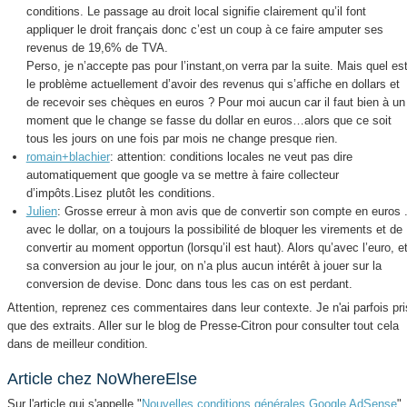
conditions. Le passage au droit local signifie clairement qu’il font
appliquer le droit français donc c’est un coup à ce faire amputer ses
revenus de 19,6% de TVA.
Perso, je n’accepte pas pour l’instant,on verra par la suite. Mais quel es
le problème actuellement d’avoir des revenus qui s’affiche en dollars et
de recevoir ses chèques en euros ? Pour moi aucun car il faut bien à un
moment que le change se fasse du dollar en euros…alors que ce soit
tous les jours on une fois par mois ne change presque rien.
romain+blachier
: attention: conditions locales ne veut pas dire
automatiquement que google va se mettre à faire collecteur
d’impôts.Lisez plutôt les conditions.
Julien
: Grosse erreur à mon avis que de convertir son compte en euros .
avec le dollar, on a toujours la possibilité de bloquer les virements et de
convertir au moment opportun (lorsqu’il est haut). Alors qu’avec l’euro, e
sa conversion au jour le jour, on n’a plus aucun intérêt à jouer sur la
conversion de devise. Donc dans tous les cas on est perdant.
Attention, reprenez ces commentaires dans leur contexte. Je n'ai parfois pri
que des extraits. Aller sur le blog de Presse-Citron pour consulter tout cela
dans de meilleur condition.
Article chez NoWhereElse
Sur l'article qui s'appelle "
Nouvelles conditions générales Google AdSense
"