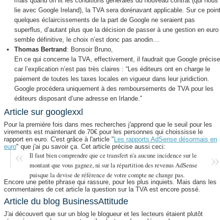
mais quand on lit les conditions générales du nouveau contrat (qui nous
lie avec Google Ireland), la TVA sera dorénavant applicable. Sur ce poin
quelques éclaircissements de la part de Google ne seraient pas
superflus, d’autant plus que la décision de passer à une gestion en euro
semble définitive, le choix n’est donc pas anodin…
Thomas Bertrand
: Bonsoir Bruno,
En ce qui concerne la TVA, effectivement, il faudrait que Google précise
car l’explication n’est pas très claires : “Les éditeurs ont en charge le
paiement de toutes les taxes locales en vigueur dans leur juridiction.
Google procédera uniquement à des remboursements de TVA pour les
éditeurs disposant d’une adresse en Irlande.”
Article sur googlexxl
Pour la première fois dans mes recherches j'apprend que le seuil pour les
virements est maintenant de 70€ pour les personnes qui choississe le
rapport en euro. C'est grâce à l'article "
Les rapports AdSense désormais en
euro
" que j'ai pu savoir ça. Cet article précise aussi ceci:
Il faut bien comprendre que ce transfert n'a aucune incidence sur le
montant que vous gagnez, ni sur la répartition des revenus AdSense
puisque la devise de référence de votre compte ne change pas.
Encore une petite phrase qui rassure, pour les plus inquiets. Mais dans les
commentaires de cet article la question sur la TVA est encore possé.
Article du blog BusinessAttitude
J'ai découvert que sur un blog le blogueur et les lecteurs étaient plutôt