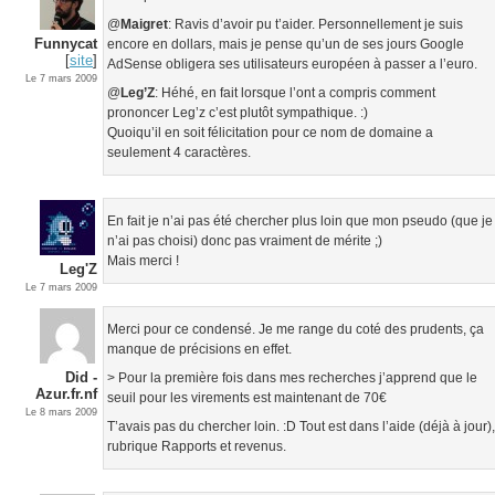
@
Maigret
: Ravis d’avoir pu t’aider. Personnellement je suis
Funnycat
encore en dollars, mais je pense qu’un de ses jours Google
[
site
]
AdSense obligera ses utilisateurs européen à passer a l’euro.
Le 7 mars 2009
@
Leg’Z
: Héhé, en fait lorsque l’ont a compris comment
prononcer Leg’z c’est plutôt sympathique. :)
Quoiqu’il en soit félicitation pour ce nom de domaine a
seulement 4 caractères.
En fait je n’ai pas été chercher plus loin que mon pseudo (que je
n’ai pas choisi) donc pas vraiment de mérite ;)
Mais merci !
Leg'Z
Le 7 mars 2009
Merci pour ce condensé. Je me range du coté des prudents, ça
manque de précisions en effet.
Did -
> Pour la première fois dans mes recherches j’apprend que le
Azur.fr.nf
seuil pour les virements est maintenant de 70€
Le 8 mars 2009
T’avais pas du chercher loin. :D Tout est dans l’aide (déjà à jour)
rubrique Rapports et revenus.