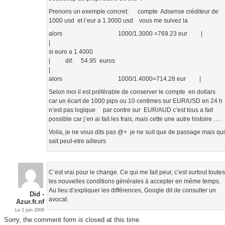
Prenons un exemple concret: compte Adsense créditeur de
1000 usd et l’eur a 1.3000 usd vous me suivez la
alors 1000/1.3000 =769.23 eur |
|
si euro a 1.4000
| dif. 54.95 euros
|
alors 1000/1.4000=714.28 eur |
Selon moi il est préférable de conserver le compte en dollars
car un écart de 1000 pips ou 10 centimes sur EUR/USD en 24 h
n’est pas logique par contre sur EUR/AUD c’est tous a fait
possible car j’en ai fait les frais, mais cette une autre histoire ….
Voila, je ne vous dits pas @+ je ne suit que de passage mais qu
sait peut-etre ailleurs
C’est vrai pour le change. Ce qui me fait peur, c’est surtout toute
les nouvelles conditions générales à accepter en même temps.
Au lieu d’expliquer les différences, Google dit de consulter un
Did -
avocat.
Azur.fr.nf
Le 2 juin 2009
Sorry, the comment form is closed at this time.