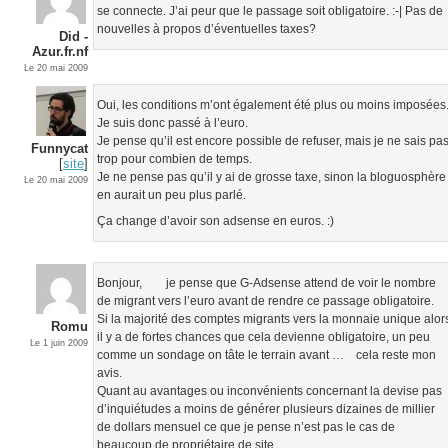
se connecte. J’ai peur que le passage soit obligatoire. :-| Pas de
nouvelles à propos d’éventuelles taxes?
Did -
Azur.fr.nf
Le 20 mai 2009
Oui, les conditions m’ont également été plus ou moins imposées
Je suis donc passé à l’euro.
Je pense qu’il est encore possible de refuser, mais je ne sais pa
Funnycat
trop pour combien de temps.
[
site
]
Je ne pense pas qu’il y ai de grosse taxe, sinon la bloguosphère
Le 20 mai 2009
en aurait un peu plus parlé.
Ça change d’avoir son adsense en euros. :)
Bonjour, je pense que G-Adsense attend de voir le nombre
de migrant vers l’euro avant de rendre ce passage obligatoire.
Si la majorité des comptes migrants vers la monnaie unique alor
Romu
il y a de fortes chances que cela devienne obligatoire, un peu
Le 1 juin 2009
comme un sondage on tâte le terrain avant … cela reste mon
avis.
Quant au avantages ou inconvénients concernant la devise pas
d’inquiétudes a moins de générer plusieurs dizaines de millier
de dollars mensuel ce que je pense n’est pas le cas de
beaucoup de propriétaire de site .