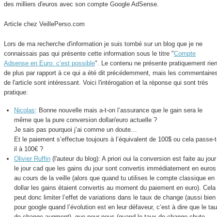
des milliers d'euros avec son compte Google AdSense.
Article chez VeillePerso.com
Lors de ma recherche d'information je suis tombé sur un blog que je ne
connaissais pas qui présente cette information sous le titre "
Compte
Adsense en Euro: c’est possible
". Le contenu ne présente pratiquement rie
de plus par rapport à ce qui a été dit précédemment, mais les commentaire
de l'article sont intéressant. Voici l'intérogation et la réponse qui sont très
pratique:
Nicolas
: Bonne nouvelle mais a-t-on l’assurance que le gain sera le
même que la pure conversion dollar/euro actuelle ?
Je sais pas pourquoi j’ai comme un doute…
Et le paiement s’effectue toujours à l’équivalent de 100$ ou cela passe-t
il à 100€ ?
Olivier Ruffin
(l'auteur du blog): A priori oui la conversion est faite au jour
le jour cad que les gains du jour sont convertis immédiatement en euros
au cours de la veille (alors que quand tu utilises le compte classique en
dollar les gains étaient convertis au moment du paiement en euro). Cela
peut donc limiter l’effet de variations dans le taux de change (aussi bien
pour google quand l’évolution est en leur défaveur, c’est à dire que le ta
de change augment), que pour nous (quand le taux de change chute…