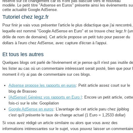
réservé sur ce changement car ils n'ont pas basculé vers le nouveau
modèle. Le petit titre "Adsense en Euros" présente ainsi les évènements su
cette actualité Google AdSense.
Tutoriel chez legz.fr
Pour finir je vais vous présenter l'article le plus didactique que j'ai rencontré,
lequelle est nommé "Google AdSense en Euro" et se trouve chez legz.fr (u
drôle de nom de domaine). Cet article propose un petit tuto pour passer du
dollars à l'euro chez AdSense, avec capture d'écran à l'appui.
Et tous les autres
Quelques blogs ont parlé de l'évènement et je pense qu'il n'est pas inutile d
les lister au cas où un commentaire intéressant serait posté, bien que pour 
moment il n'y ai pas de commentaire sur ces blogs.
Adsense propose les rapports en euros
: Petit article assez court sur le
blog de Brasseo
[AdSense] Générez vos rapports en Euro !
: Encore un petit article, cette
fois-ci sur le site: Goopilation
Google AdSense en euros
: L'avantage de cet article paru chez jipiblog
c'est qu'il présente le taux de change actuel (1 Euro = 1,2533 dollar)
Si vous avez rédigé un article similaire ou alors que vous avez des
informations intéressantes sur le sujet, vous pouvez laisser un commentair