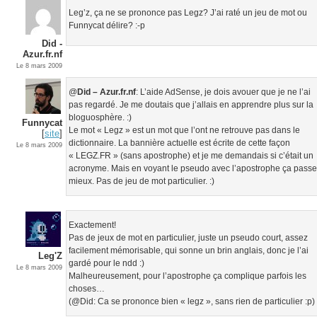
Leg’z, ça ne se prononce pas Legz? J’ai raté un jeu de mot ou
Funnycat délire? :-p
Did -
Azur.fr.nf
Le 8 mars 2009
@
Did – Azur.fr.nf
: L’aide AdSense, je dois avouer que je ne l’ai
pas regardé. Je me doutais que j’allais en apprendre plus sur la
bloguosphère. :)
Funnycat
Le mot « Legz » est un mot que l’ont ne retrouve pas dans le
[
site
]
dictionnaire. La bannière actuelle est écrite de cette façon
Le 8 mars 2009
« LEGZ.FR » (sans apostrophe) et je me demandais si c’était un
acronyme. Mais en voyant le pseudo avec l’apostrophe ça pass
mieux. Pas de jeu de mot particulier. :)
Exactement!
Pas de jeux de mot en particulier, juste un pseudo court, assez
facilement mémorisable, qui sonne un brin anglais, donc je l’ai
Leg'Z
gardé pour le ndd :)
Le 8 mars 2009
Malheureusement, pour l’apostrophe ça complique parfois les
choses…
(@Did: Ca se prononce bien « legz », sans rien de particulier :p)