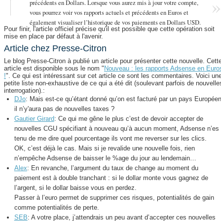
précédents en Dollars. Lorsque vous aurez mis à jour votre compte,
vous pourrez voir vos rapports actuels et précédents en Euros et
également visualiser l’historique de vos paiements en Dollars USD.
Pour finir, l'article officiel précise qu'il est possible que cette opération soit
mise en place par défaut à l'avenir.
Article chez Presse-Citron
Le blog Presse-Citron à publié un article pour présenter cette nouvelle. Cett
article est disponible sous le nom "
Nouveau : les rapports Adsense en Euro
!
". Ce qui est intéressant sur cet article ce sont les commentaires. Voici un
petite liste non-exhaustive de ce qui a été dit (soulevant parfois de nouvelle
interrogation).:
DJo
: Mais est-ce qu’étant donné qu’on est facturé par un pays Européen
il n’y'aura pas de nouvelles taxes ?
Gautier Girard
: Ce qui me gêne le plus c’est de devoir accepter de
nouvelles CGU spécifiant à nouveau qu’à aucun moment, Adsense n’es
tenu de me dire quel pourcentage ils vont me reverser sur les clics.
OK, c’est déjà le cas. Mais si je revalide une nouvelle fois, rien
n’empêche Adsense de baisser le %age du jour au lendemain…
Alex
: En revanche, l’argument du taux de change au moment du
paiement est à double tranchant : si le dollar monte vous gagnez de
l’argent, si le dollar baisse vous en perdez.
Passer à l’euro permet de supprimer ces risques, potentialités de gain
comme potentialités de perte.
SEB
: A votre place, j’attendrais un peu avant d’accepter ces nouvelles