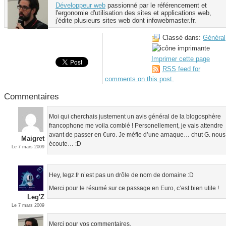
Développeur web
passionné par le référencement et
l'ergonomie d'utilisation des sites et applications web,
j'édite plusieurs sites web dont infowebmaster.fr.
Classé dans:
Général
Imprimer cette page
RSS
feed for
comments on this post.
Commentaires
Moi qui cherchais justement un avis général de la blogosphère
francophone me voila comblé ! Personellement, je vais attendre
avant de passer en €uro. Je méfie d’une arnaque… chut G. nous
Maigret
écoute… :D
Le 7 mars 2009
Hey, legz.fr n’est pas un drôle de nom de domaine :D
Merci pour le résumé sur ce passage en Euro, c’est bien utile !
Leg'Z
Le 7 mars 2009
Merci pour vos commentaires.