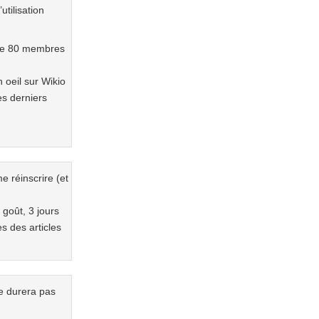
utilisation
s de 80 membres
n oeil sur Wikio
es derniers
e réinscrire (et
goût, 3 jours
es des articles
ne durera pas