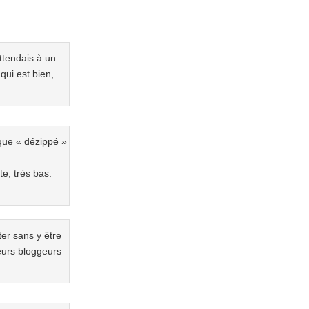
attendais à un
qui est bien,
 que « dézippé »
e, très bas.
ter sans y être
ieurs bloggeurs