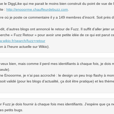
e le DiggLike qui me parait le moins bien construit du point de vue de l’
ite :
http://enooorme.chauffeurdebuzz.com
.
eure où je poste ce commentaire il y a 149 membres d’inscrit. Soit prè
it, d’autres blogs ont annoncé le retour de Fuzz. Il suffit d’aller jeter u
cherche « Fuzz Retour » pour avoir une petite idée de ce qui est parut c
w.wikio.fr/search/fuzz+retour
on à l’heure actuelle sur Wikio).
eux bien, mais comme il perd mes identifiants à chaque fois, je dois m
seule).
e Enooorme, je n’ai pas accroché : le design un peu trop flashy à mon 
 soit validé (pour les blogs d’actualité, ça doit être pratique) et les thèm
 Fuzz je dois fournir à chaque fois mes identifiants. J’espère que ça 
es petits bugs.