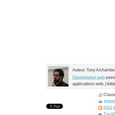
Auteur: Tony Archamb
Développeur web
passi
applications web, j'édit
Class
Impri
RSS
f
Track