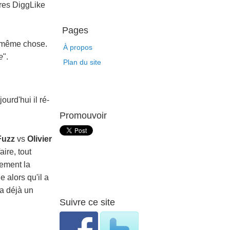
tres DiggLike
Pages
a même chose.
À propos
e
".
Plan du site
urd'hui il ré-
Promouvoir
Fuzz
vs
Olivier
aire, tout
lement la
e alors qu'il a
 a déjà un
Suivre ce site