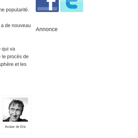
me popularité.
 y a de nouveau
Annonce
 qui va
e le procès de
sphère et les
Avatar de Eric