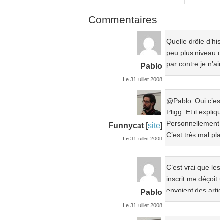
Commentaires
Quelle drôle d’hi
peu plus niveau d
par contre je n’a
Pablo
Le 31 juillet 2008
@Pablo: Oui c’est
Pligg. Et il expli
Personnellement, 
Funnycat
[
site
]
C’est très mal pl
Le 31 juillet 2008
C’est vrai que le
inscrit me déçoit
envoient des arti
Pablo
Le 31 juillet 2008