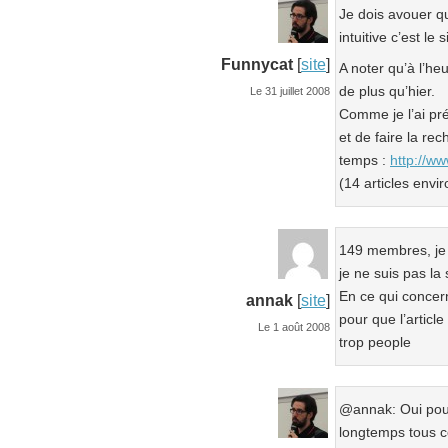
Je dois avouer qu
intuitive c’est le s
Funnycat
[
site
]
A noter qu’à l’h
de plus qu’hier.
Le 31 juillet 2008
Comme je l’ai préd
et de faire la re
temps :
http://ww
(14 articles envir
149 membres, je v
je ne suis pas la 
En ce qui concern
annak
[
site
]
pour que l’article
Le 1 août 2008
trop people
@annak: Oui pour
longtemps tous c