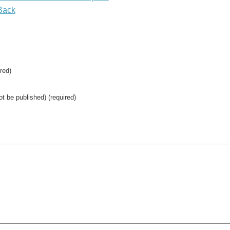
Back
red)
not be published) (required)