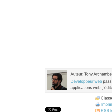
Auteur: Tony Archamb
Développeur web
passi
applications web, j'édit
Class
Impri
RSS
f