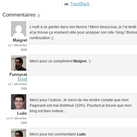
TrackBack
Commentaires
»
L’outil à se garder dans ses favoris ! Merci beaucoup, je l’ai testé
et je trouve ça vraiment utile pour analyser son site / blog ! Bonn
continuation ;)
Maigret
Le 7 décembre
2008
Merci pour ce compliment
Maigret
. :)
Funnycat
[
site
]
Le 7 décembre
2008
Merci pour l’astuce. Je viens de me rendre compte que mon
Pagerank est mal distribué (10%). Pourtant je trouve que mon
blog est bien indexé…
Ludo
Le 17 décembre
2008
Merci pour ton commentaire
Ludo
.