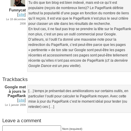
Tu dis que ton blog est bien indexé, mais est-ce qu’il est
populaire (reçois de nombreux liens)? Le PageRank définie
Funnycat
surtout la popularité d’une page en fonction du nombre de liens
[
site
]
qu’il reçois. Il est vrai que le PageRank n’est plus le seul critère
Le 18 décembre
pour classer un site dans les résultats de recherche.
2008
En tout cas, il ne faut pas trop se prendre la tête sur le PageRan
non plus, c’est un peu un outil commercial pour Google.
D’ailleurs, si l’outil t’a donné une mauvaise note pour la
redirection du PageRank, c’est peut-être parce que les pages
« pertinente » de ton site sur Google sont peut-être les pages
récentes et accessoirement ces pages sont peut-être tellement
récente qu’elles n’ont pas encore de PageRank (
cf: la dernière
Google Dance est un peu vieille
).
Trackbacks
Google met
à jours le
[…] temps je présentait des améliorations sur certains outils, en
PageRank
particulier l’outil pour calculer le PageRank moyen. Avec cette
[
site
]
mise à jour du PageRank c’est le moment idéal pour tester (ou
Le 1 janvier 2009
retester) ces […]
Leave a comment
Nom (required)