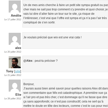
Un de mes amis cherche à faire un petit site sympa gratuit ou pa
cher mais ne sait pas trop comment s’y prendre et quoi choisir, je
vais lui dire d’aller faire un tour sur le site, ça risque de
Amélie
l’intéresser, c’est vrai que l’offre est sympa et ça n’a pas l’air très
Le 17 juillet 2012
compliqué de s’en sortir.
Je voulais précisé que wix est une vrai cata !
alex
Le 20 juillet 2012
@Alex
: peut-tu préciser ?
Tony
[
site
]
Le 21 juillet 2012
Bonjour,
J’aurais aussi bien aimé savoir pour quelles raisons Alex dit dan
son commentaire que Wix est catastrophique. A première vue ça
Elie
a l’air pro et pas très cher, c’est dommage qu’il ne fasse que dire
Le 28 juillet 2012
ça sans approfondir, ce n’est pas constructif, cela ne sert qu’à
mettre le doute en tête des lecteurs, comme c’est le cas pour moi