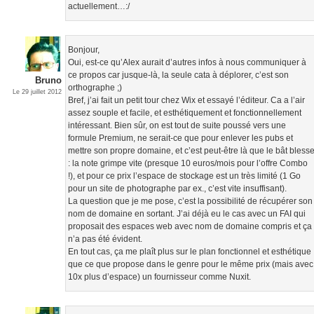
actuellement…:/
Bonjour,
Oui, est-ce qu’Alex aurait d’autres infos à nous communiquer à
ce propos car jusque-là, la seule cata à déplorer, c’est son
Bruno
orthographe ;)
Le 29 juillet 2012
Bref, j’ai fait un petit tour chez Wix et essayé l’éditeur. Ca a l’air
assez souple et facile, et esthétiquement et fonctionnellement
intéressant. Bien sûr, on est tout de suite poussé vers une
formule Premium, ne serait-ce que pour enlever les pubs et
mettre son propre domaine, et c’est peut-être là que le bât bless
: la note grimpe vite (presque 10 euros/mois pour l’offre Combo
!), et pour ce prix l’espace de stockage est un très limité (1 Go
pour un site de photographe par ex., c’est vite insuffisant).
La question que je me pose, c’est la possibilité de récupérer son
nom de domaine en sortant. J’ai déjà eu le cas avec un FAI qui
proposait des espaces web avec nom de domaine compris et ça
n’a pas été évident.
En tout cas, ça me plaît plus sur le plan fonctionnel et esthétique
que ce que propose dans le genre pour le même prix (mais avec
10x plus d’espace) un fournisseur comme Nuxit.