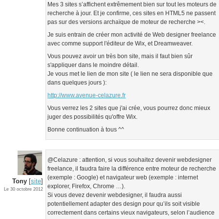
Mes 3 sites s’affichent extrêmement bien sur tout les moteurs de
recherche à jour. Et je confirme, ces sites en HTML5 ne passent
pas sur des versions archaïque de moteur de recherche ><.
Je suis entrain de créer mon activité de Web designer freelance
avec comme support l'éditeur de Wix, et Dreamweaver.
Vous pouvez avoir un très bon site, mais il faut bien sûr
s'appliquer dans le moindre détail.
Je vous met le lien de mon site ( le lien ne sera disponible que
dans quelques jours ):
http://www.avenue-celazure.fr
Vous verrez les 2 sites que j'ai crée, vous pourrez donc mieux
juger des possibilités qu'offre Wix.
Bonne continuation à tous ^^
@Celazure : attention, si vous souhaitez devenir webdesigner
freelance, il faudra faire la différence entre moteur de recherche
(exemple : Google) et navigateur web (exemple : internet
Tony
[
site
]
explorer, Firefox, Chrome …).
Le 30 octobre 2012
Si vous devez devenir webdesigner, il faudra aussi
potentiellement adapter des design pour qu’ils soit visible
correctement dans certains vieux navigateurs, selon l’audience