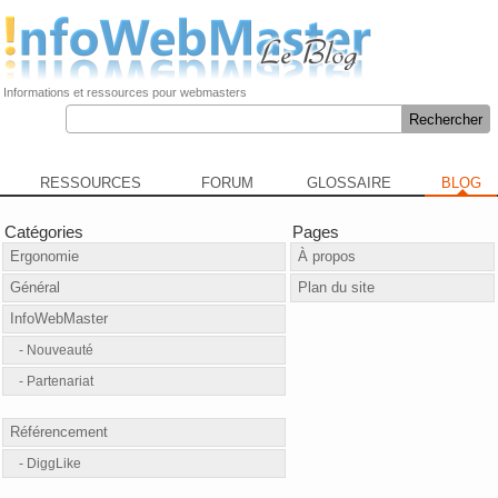
Informations et ressources pour webmasters
RESSOURCES
FORUM
GLOSSAIRE
BLOG
Catégories
Pages
Ergonomie
À propos
Général
Plan du site
InfoWebMaster
Nouveauté
Partenariat
Référencement
DiggLike