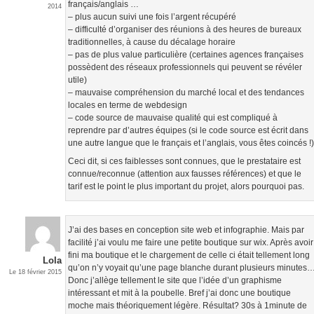
français/anglais …
2014
– plus aucun suivi une fois l’argent récupéré
– difficulté d’organiser des réunions à des heures de bureaux
traditionnelles, à cause du décalage horaire
– pas de plus value particulière (certaines agences françaises
possèdent des réseaux professionnels qui peuvent se révéler
utile)
– mauvaise compréhension du marché local et des tendances
locales en terme de webdesign
– code source de mauvaise qualité qui est compliqué à
reprendre par d’autres équipes (si le code source est écrit dans
une autre langue que le français et l’anglais, vous êtes coincés !
Ceci dit, si ces faiblesses sont connues, que le prestataire est
connue/reconnue (attention aux fausses références) et que le
tarif est le point le plus important du projet, alors pourquoi pas.
J’ai des bases en conception site web et infographie. Mais par
facilité j’ai voulu me faire une petite boutique sur wix. Après avoir
fini ma boutique et le chargement de celle ci était tellement long
Lola
qu’on n’y voyait qu’une page blanche durant plusieurs minutes
Le 18 février 2015
Donc j’allège tellement le site que l’idée d’un graphisme
intéressant et mit à la poubelle. Bref j’ai donc une boutique
moche mais théoriquement légère. Résultat? 30s à 1minute de