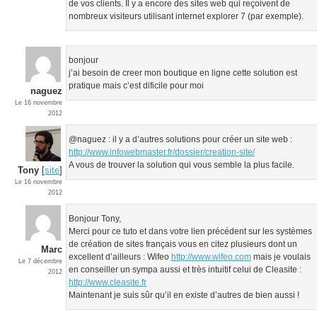
de vos clients. Il y a encore des sites web qui reçoivent de
nombreux visiteurs utilisant internet explorer 7 (par exemple).
bonjour
j’ai besoin de creer mon boutique en ligne cette solution est
pratique mais c’est dificile pour moi
naguez
Le 16 novembre
2012
@naguez : il y a d’autres solutions pour créer un site web :
http://www.infowebmaster.fr/dossier/creation-site/
A vous de trouver la solution qui vous semble la plus facile.
Tony
[
site
]
Le 16 novembre
2012
Bonjour Tony,
Merci pour ce tuto et dans votre lien précédent sur les systèmes
de création de sites français vous en citez plusieurs dont un
Marc
excellent d’ailleurs : Wifeo
http://www.wifeo.com
mais je voulais
Le 7 décembre
en conseiller un sympa aussi et très intuitif celui de Cleasite :
2012
http://www.cleasite.fr
Maintenant je suis sûr qu’il en existe d’autres de bien aussi !