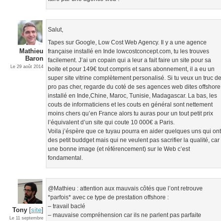
Salut,
Tapes sur Google, Low Cost Web Agency. Il y a une agence
Mathieu
française installé en Inde lowcostconcept.com, tu les trouves
Baron
facilement. J’ai un copain qui a leur a fait faire un site pour sa
Le 29 août 2014
boite et pour 149€ tout compris et sans abonnement, il a eu un
super site vitrine complètement personalisé. Si tu veux un truc d
pro pas cher, regarde du coté de ses agences web dites offshore
installé en Inde,Chine, Maroc, Tunisie, Madagascar. La bas, les
couts de informaticiens et les couts en général sont nettement
moins chers qu’en France alors tu auras pour un tout petit prix
l’équivalent d’un site qui coute 10 000€ a Paris.
Voila j’éspère que ce tuyau pourra en aider quelques uns qui on
des petit buddget mais qui ne veulent pas sacrifier la qualité, car
une bonne image (et référencement) sur le Web c’est
fondamental.
@Mathieu : attention aux mauvais côtés que l’ont retrouve
*parfois* avec ce type de prestation offshore :
– travail baclé
Tony
[
site
]
– mauvaise compréhension car ils ne parlent pas parfaite
Le 11 septembre