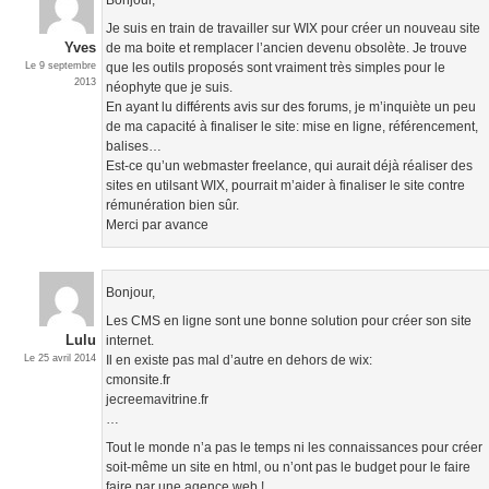
Je suis en train de travailler sur WIX pour créer un nouveau site
Yves
de ma boite et remplacer l’ancien devenu obsolète. Je trouve
Le 9 septembre
que les outils proposés sont vraiment très simples pour le
2013
néophyte que je suis.
En ayant lu différents avis sur des forums, je m’inquiète un peu
de ma capacité à finaliser le site: mise en ligne, référencement,
balises…
Est-ce qu’un webmaster freelance, qui aurait déjà réaliser des
sites en utilsant WIX, pourrait m’aider à finaliser le site contre
rémunération bien sûr.
Merci par avance
Bonjour,
Les CMS en ligne sont une bonne solution pour créer son site
Lulu
internet.
Le 25 avril 2014
Il en existe pas mal d’autre en dehors de wix:
cmonsite.fr
jecreemavitrine.fr
…
Tout le monde n’a pas le temps ni les connaissances pour créer
soit-même un site en html, ou n’ont pas le budget pour le faire
faire par une agence web !