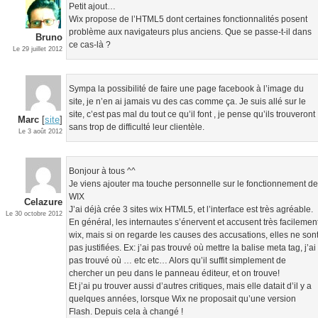
Petit ajout…
Wix propose de l’HTML5 dont certaines fonctionnalités posent
problème aux navigateurs plus anciens. Que se passe-t-il dans
Bruno
ce cas-là ?
Le 29 juillet 2012
Sympa la possibilité de faire une page facebook à l’image du
site, je n’en ai jamais vu des cas comme ça. Je suis allé sur le
site, c’est pas mal du tout ce qu’il font , je pense qu’ils trouveront
Marc
[
site
]
sans trop de difficulté leur clientèle.
Le 3 août 2012
Bonjour à tous ^^
Je viens ajouter ma touche personnelle sur le fonctionnement d
WIX
Celazure
J’ai déjà crée 3 sites wix HTML5, et l’interface est très agréable.
Le 30 octobre 2012
En général, les internautes s’énervent et accusent très facilemen
wix, mais si on regarde les causes des accusations, elles ne son
pas justifiées. Ex: j’ai pas trouvé où mettre la balise meta tag, j’ai
pas trouvé où … etc etc… Alors qu’il suffit simplement de
chercher un peu dans le panneau éditeur, et on trouve!
Et j’ai pu trouver aussi d’autres critiques, mais elle datait d’il y a
quelques années, lorsque Wix ne proposait qu’une version
Flash. Depuis cela à changé !