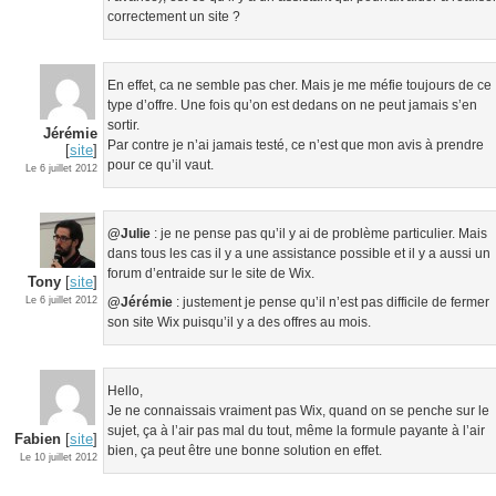
correctement un site ?
En effet, ca ne semble pas cher. Mais je me méfie toujours de ce
type d’offre. Une fois qu’on est dedans on ne peut jamais s’en
sortir.
Jérémie
Par contre je n’ai jamais testé, ce n’est que mon avis à prendre
[
site
]
pour ce qu’il vaut.
Le 6 juillet 2012
@Julie
: je ne pense pas qu’il y ai de problème particulier. Mais
dans tous les cas il y a une assistance possible et il y a aussi un
forum d’entraide sur le site de Wix.
Tony
[
site
]
Le 6 juillet 2012
@Jérémie
: justement je pense qu’il n’est pas difficile de fermer
son site Wix puisqu’il y a des offres au mois.
Hello,
Je ne connaissais vraiment pas Wix, quand on se penche sur le
sujet, ça à l’air pas mal du tout, même la formule payante à l’air
Fabien
[
site
]
bien, ça peut être une bonne solution en effet.
Le 10 juillet 2012