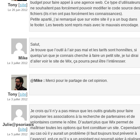
budget pour faire appel à une agence web. Ce type d’utilisateur
Tony
[
site
]
ne souhaitent pas forcément pouvoir modifier le code source de
Le 26 juin 2012
fichiers (ils n’en ont pas forcément les connaissances).
Petite aparté, j’ai remarqué que sur votre site il y a un bug dans
le footer. Les tweets sont repris mais avec le mauvais encodage.
Salut,
Je trouve que l’outil à l’air pas mal et les tarifs sont honnêtes, si
quelqu’un que je connais cherche à faire un petit site, je lui dirai
Mike
d’aller voir le site de Wix, ça pourra peut être l’intéresser.
Le 3 juillet 2012
@Mike :
Merci pour le partage de cet opinion.
Tony
[
site
]
Le 3 juillet 2012
Je crois qu’il n’y a pas mieux que les outils gratuits pour faire
propulser les associations à la recherche de partenaires et de
volontaires comme le nôtre. D’autant plus que Wix permet de
Julie@psoriasis
maîtriser toutes les options qui font constituer un site. Cependant
[
site
]
au cas où il y aurait un problème (il faut toujours tout prévenir à
Le 5 juillet 2012
l’avance), est-ce qu’il y a un assistant qui pourrait aider à réalise