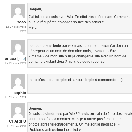
Bonjour,
J’ai fait des essais avec Wix. En effet très intéressant. Comment
soso
puis-je récupérer les codes source des fichiers?
Le 27 décembre
Merci
2012
bonjour je suis tenté par wix mais j’ai une question j’ai déjà un
hébergeur et un nom de domaine mais je voudrais être
« maitre » de mon site puis je changer le site avec un nom de
loriaux
[
site
]
domaine existant déjà ? merci de votre réponse
Le 21 mars 2013
merci c’est ultra complet et surtout simple à comprendre! :-)
sophie
Le 21 mars 2013
Bonjour,
Je suis très intéressé par Wix ! Je suis en train de faire des essai
sur un modèles à modifier. Mais je n’arrive pas à mettre des
CHARIFU
photos après téléchargements. On me sort le message »
Le 11 mai 2013
Problèms with getting thé ticket »